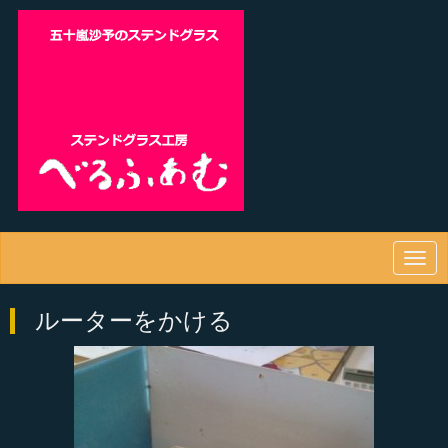
N
a
v
ルーターをかける
i
g
a
t
i
o
n