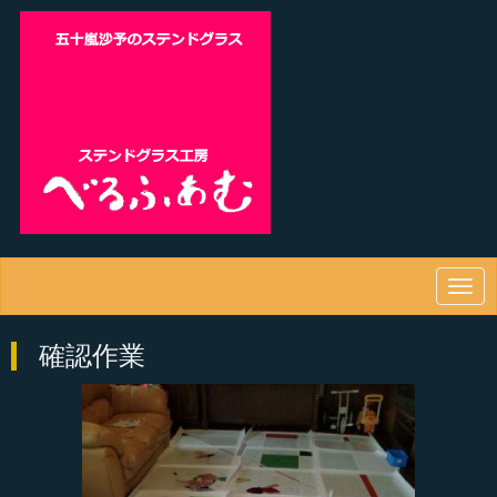
N
a
v
確認作業
i
g
a
t
i
o
n