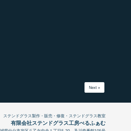
Next »
ステンドグラス製作・販売・修復・ステンドグラス教室
有限会社ステンドグラス工房べるふぁむ
2 宮城県仙台市泉区八乙女中央１丁目5-20 及川壱番館105号